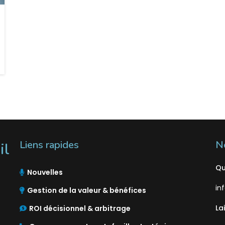
Liens rapides
N
il
Qu
Nouvelles
in
Gestion de la valeur & bénéfices
La
ROI décisionnel & arbitrage