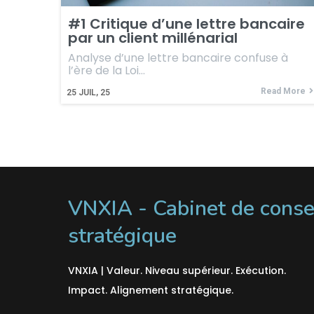
#1 Critique d’une lettre bancaire
par un client millénarial
Analyse d’une lettre bancaire confuse à
l’ère de la Loi…
Read More
25
JUIL, 25
VNXIA - Cabinet de conse
stratégique
VNXIA | Valeur. Niveau supérieur. Exécution.
Impact. Alignement stratégique.