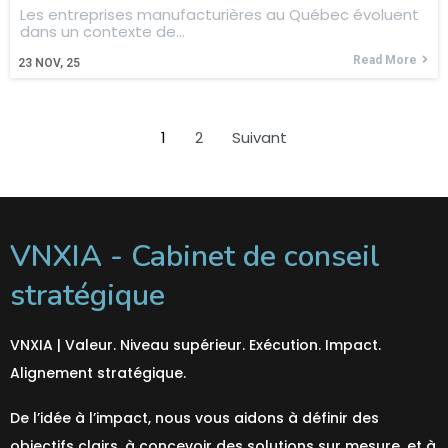
Les entreprises manufacturières au Québec évoluent
dans un contexte de…
Read More
23
NOV, 25
1
2
Suivant
VNXIA - Cabinet de conseil
stratégique
VNXIA | Valeur. Niveau supérieur. Exécution. Impact.
Alignement stratégique.
De l’idée à l’impact, nous vous aidons à définir des
objectifs clairs, à concevoir des solutions sur mesure, et à